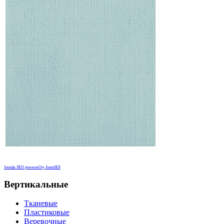
Joomla SEO powered by JoomSEF
Вертикальные
Тканевые
Пластиковые
Веревочные