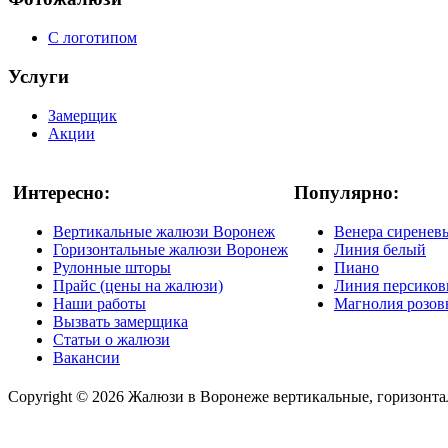
С логотипом
Услуги
Замерщик
Акции
Интересно:
Популярно:
Вертикальные жалюзи Воронеж
Венера сиренев
Горизонтальные жалюзи Воронеж
Линия белый
Рулонные шторы
Пиано
Прайс (цены на жалюзи)
Линия персико
Наши работы
Магнолия розо
Вызвать замерщика
Статьи о жалюзи
Вакансии
Copyright © 2026 Жалюзи в Воронеже вертикальные, горизонтал