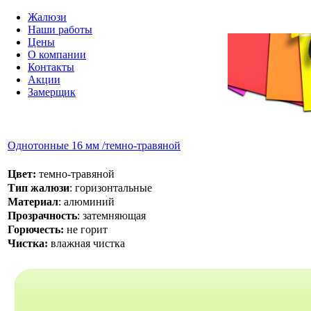
Жалюзи
Наши работы
Цены
О компании
Контакты
Акции
Замерщик
Однотонные 16 мм /темно-травяной
Цвет:
темно-травяной
Тип жалюзи
: горизонтальные
Материал
: алюминий
Прозрачность
: затемняющая
Горючесть:
не горит
Чистка:
влажная чистка