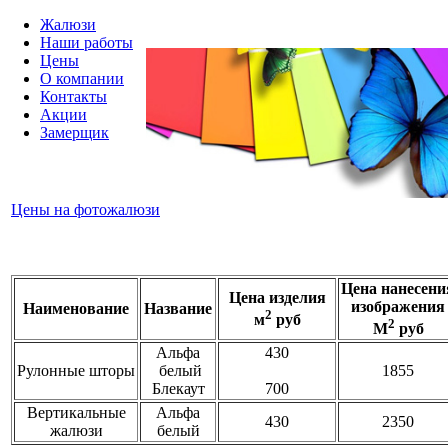
Жалюзи
Наши работы
Цены
О компании
Контакты
Акции
Замерщик
Цены на фотожалюзи
Цена нанесени
Цена изделия
изображения
Наименование
Название
2
м
руб
2
М
руб
Альфа
430
Рулонные шторы
белый
1855
Блекаут
700
Вертикальные
Альфа
430
2350
жалюзи
белый