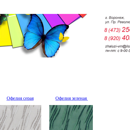
Офелия серая
Офелия зеленая