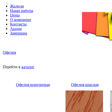
Жалюзи
Наши работы
Цены
О компании
Контакты
Акции
Замерщик
Офелия
Перейти в
каталог
Офелия коричневая
Офелия красная