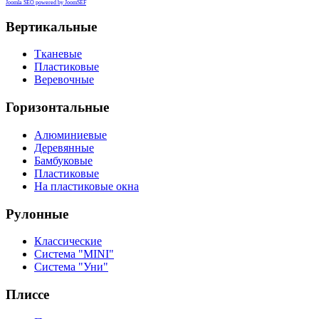
Joomla SEO powered by JoomSEF
Вертикальные
Тканевые
Пластиковые
Веревочные
Горизонтальные
Алюминиевые
Деревянные
Бамбуковые
Пластиковые
На пластиковые окна
Рулонные
Классические
Система "MINI"
Система "Уни"
Плиссе