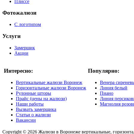
Плиссе
Фотожалюзи
С логотипом
Услуги
Замерщик
Акции
Интересно:
Популярно:
Вертикальные жалюзи Воронеж
Венера сиренев
Горизонтальные жалюзи Воронеж
Линия белый
Рулонные шторы
Пиано
Прайс (цены на жалюзи)
Линия персико
Наши работы
Магнолия розо
Вызвать замерщика
Статьи о жалюзи
Вакансии
Copyright © 2026 Жалюзи в Воронеже вертикальные, горизонтал