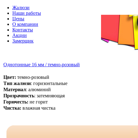
Жалюзи
Наши работы
Цены
О компании
Контакты
Акции
Замерщик
Однотонные 16 мм / темно-розовый
Цвет:
темно-розовый
Тип жалюзи
: горизонтальные
Материал
: алюминий
Прозрачность
: затемняющая
Горючесть:
не горит
Чистка:
влажная чистка