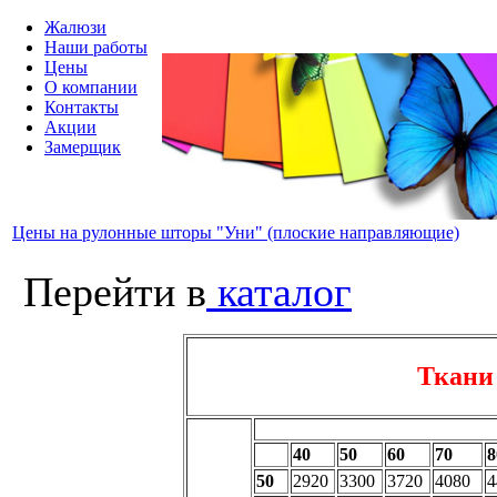
Жалюзи
Наши работы
Цены
О компании
Контакты
Акции
Замерщик
Цены на рулонные шторы "Уни" (плоские направляющие)
Перейти в
каталог
Ткани
40
50
60
70
8
50
2920
3300
3720
4080
4