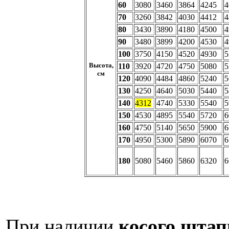
60
3080
3460
3864
4245
4
70
3260
3842
4030
4412
4
80
3430
3890
4180
4500
4
90
3480
3899
4200
4530
4
100
3750
4150
4520
4930
5
Высота,
110
3920
4720
4750
5080
5
см
120
4090
4484
4860
5240
5
130
4250
4640
5030
5440
5
140
4312
4740
5330
5540
5
150
4530
4895
5540
5720
6
160
4750
5140
5650
5900
6
170
4950
5300
5890
6070
6
180
5080
5460
5860
6320
6
При наличии
косого штап