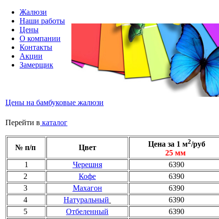
Жалюзи
Наши работы
Цены
О компании
Контакты
Акции
Замерщик
Цены на бамбуковые жалюзи
Перейти в
каталог
2
Цена за 1 м
/руб
№ п/п
Цвет
25 мм
1
Черешня
6390
2
Кофе
6390
3
Махагон
6390
4
Натуральный
6390
5
Отбеленный
6390