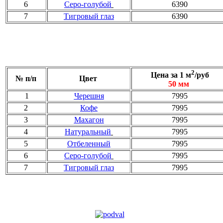
6
Серо-голубой
6390
7
Тигровый глаз
6390
2
Цена за 1 м
/руб
№ п/п
Цвет
50 мм
1
Черешня
7995
2
Кофе
7995
3
Махагон
7995
4
Натуральный
7995
5
Отбеленный
7995
6
Серо-голубой
7995
7
Тигровый глаз
7995